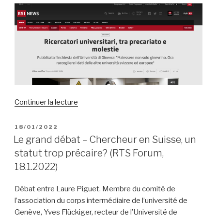
situation
précaire
(Le
Temps
/
ATS,
19.1.2022) »
de
Continuer la lecture
« Ricercatori
universitari,
PUBLIÉ
18/01/2022
LE
tra
Le grand débat – Chercheur en Suisse, un
precariato
statut trop précaire? (RTS Forum,
e
18.1.2022)
molestie
(RSI,
Débat entre Laure Piguet, Membre du comité de
18.1.2022) »
l’association du corps intermédiaire de l’université de
Genève, Yves Flückiger, recteur de l’Université de