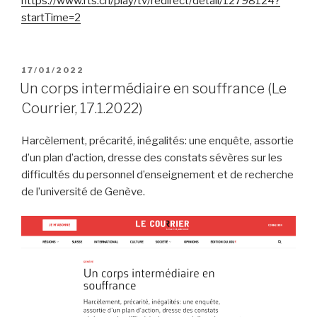
https://www.rts.ch/play/tv/redirect/detail/12798124?
startTime=2
PUBLIÉ
17/01/2022
LE
Un corps intermédiaire en souffrance (Le
Courrier, 17.1.2022)
Harcèlement, précarité, inégalités: une enquête, assortie
d’un plan d’action, dresse des constats sévères sur les
difficultés du personnel d’enseignement et de recherche
de l’université de Genève.