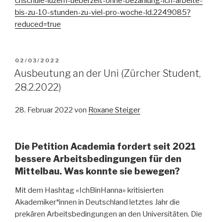
chschule-luzern-ueberzeit-ohne-bezahlung-ich-arbeite-
bis-zu-10-stunden-zu-viel-pro-woche-ld.2249085?
reduced=true
PUBLIÉ
02/03/2022
LE
Ausbeutung an der Uni (Zürcher Student,
28.2.2022)
28. Februar 2022 von
Roxane Steiger
Die Petition Academia fordert seit 2021
bessere Arbeitsbedingungen für den
Mittelbau. Was konnte sie bewegen?
Mit dem Hashtag «IchBinHanna» kritisierten
Akademiker*innen in Deutschland letztes Jahr die
prekären Arbeitsbedingungen an den Universitäten. Die