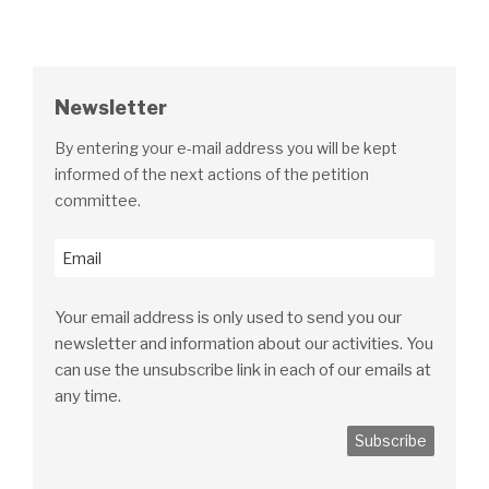
publications
chercheurs
de
l’Université
(20
Newsletter
minutes,
15.1.2022) »
By entering your e-mail address you will be kept
informed of the next actions of the petition
committee.
Your email address is only used to send you our
newsletter and information about our activities. You
can use the unsubscribe link in each of our emails at
any time.