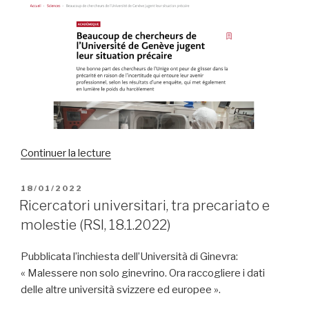
Temps,
20.1.2022) »
de
Continuer la lecture
« Beaucoup
de
PUBLIÉ
18/01/2022
LE
chercheurs
Ricercatori universitari, tra precariato e
de
molestie (RSI, 18.1.2022)
l’Université
de
Pubblicata l’inchiesta dell’Università di Ginevra:
Genève
« Malessere non solo ginevrino. Ora raccogliere i dati
jugent
delle altre università svizzere ed europee ».
leur