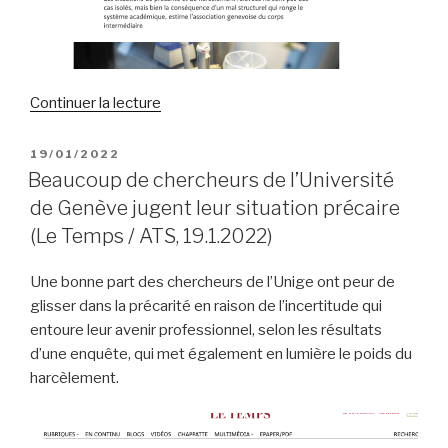
de
Continuer la lecture
« L’enquête
de
PUBLIÉ
19/01/2022
LE
l’Université
Beaucoup de chercheurs de l’Université
de
de Genève jugent leur situation précaire
Genève
(Le Temps / ATS, 19.1.2022)
montre
un
Une bonne part des chercheurs de l’Unige ont peur de
système
glisser dans la précarité en raison de l’incertitude qui
académique
entoure leur avenir professionnel, selon les résultats
à
d’une enquête, qui met également en lumière le poids du
bout
harcèlement.
de
souffle
(Le