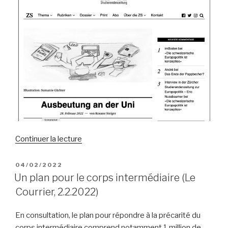
de
Continuer la lecture
« Ausbeutung
an
PUBLIÉ
04/02/2022
LE
der
Un plan pour le corps intermédiaire (Le
Uni
Courrier, 2.2.2022)
(Zürcher
Student,
En consultation, le plan pour répondre à la précarité du
28.2.2022) »
corps intermédiaire comprend notamment 1 million de