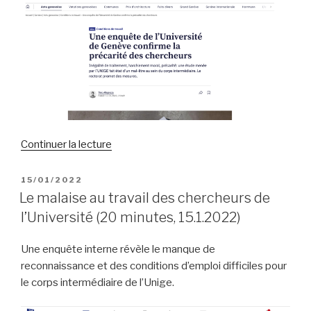
de
Continuer la lecture
« Une
enquête
PUBLIÉ
15/01/2022
LE
de
Le malaise au travail des chercheurs de
l’Université
l’Université (20 minutes, 15.1.2022)
de
Genève
Une enquête interne révèle le manque de
confirme
reconnaissance et des conditions d’emploi difficiles pour
la
le corps intermédiaire de l’Unige.
précarité
des