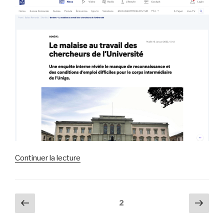
chercheurs
(Tribune
de
Genève,
17.1.2022) »
de
Continuer la lecture
« Le
malaise
au
Pagination
Page
Pag
Page
2
travail
précédente
suiv
des
des