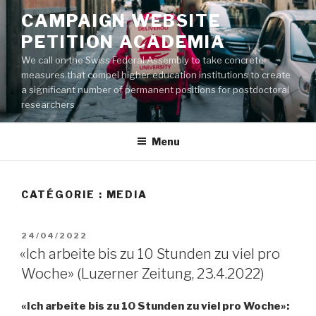
Aller
CAMPAIGN WEBSITE
au
PETITION ACADEMIA
contenu
principal
We call on the Swiss Federal Assembly to take concrete
measures that compel higher education institutions to create
a significant number of permanent positions for postdoctoral
researchers
Menu
CATÉGORIE :
MEDIA
PUBLIÉ
24/04/2022
LE
«Ich arbeite bis zu 10 Stunden zu viel pro
Woche» (Luzerner Zeitung, 23.4.2022)
«Ich arbeite bis zu 10 Stunden zu viel pro Woche»: