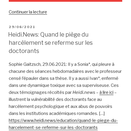
de
Continuer la lecture
« Le
Courrier:
PUBLIÉ
29/06/2021
LE
Inquiétudes
Heidi.News: Quand le piège du
au
harcèlement se referme sur les
sein
doctorants
des
hautes
Sophie Gaitzsch, 29.06.2021: Il y a Sonia*, qui pleure à
écoles
chacune des séances hebdomadaires avec le professeur
suisses »
censé l’épauler dans sa thèse. Il y a aussi Ivan*, enfermé
dans une dynamique toxique avec sa superviseuse. Ces
deux témoignages récoltés par
Heidi.news
–
à lire ici
–
illustrent la vulnérabilité des doctorants face au
harcèlement psychologique et aux abus de pouvoirs
dans les institutions académiques romandes. […]
https://www.heidi.news/education/quand-le-piege-du-
harcelement-se-referme-sur-les-doctorants