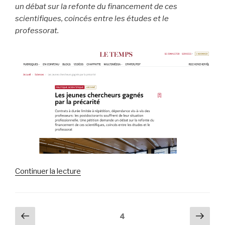
un débat sur la refonte du financement de ces
scientifiques, coincés entre les études et le
professorat.
de
Continuer la lecture
« Le
Temps:
Les
Pagination
Page
Pag
Page
4
jeunes