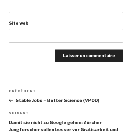
Site web
Navigation
Article
PRÉCÉDENT
de
précédent
Stable Jobs – Better Science (VPOD)
l’article
Article
SUIVANT
suivant
Damit sie nicht zu Google gehen: Zürcher
Jungforscher sollen besser vor Gratisarbeit und