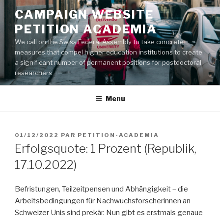
Aller
CAMPAIGN WEBSITE
au
PETITION ACADEMIA
contenu
principal
We call on the Swiss Federal Assembly to take concrete
measures that compel higher education institutions to create
a significant number of permanent positions for postdoctoral
researchers
Menu
PUBLIÉ
01/12/2022
PAR
PETITION-ACADEMIA
LE
Erfolgsquote: 1 Prozent (Republik,
17.10.2022)
Befristungen, Teilzeit­pensen und Abhängigkeit – die
Arbeits­bedingungen für Nachwuchs­forscherinnen an
Schweizer Unis sind prekär. Nun gibt es erstmals genaue