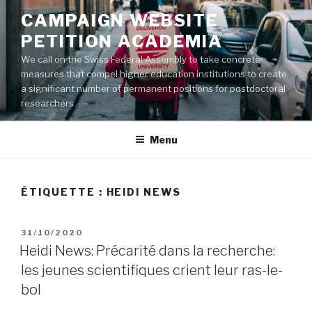
Aller
CAMPAIGN WEBSITE
au
PETITION ACADEMIA
contenu
principal
We call on the Swiss Federal Assembly to take concrete
measures that compel higher education institutions to create
a significant number of permanent positions for postdoctoral
researchers
Menu
ÉTIQUETTE :
HEIDI NEWS
PUBLIÉ
31/10/2020
LE
Heidi News: Précarité dans la recherche:
les jeunes scientifiques crient leur ras-le-
bol