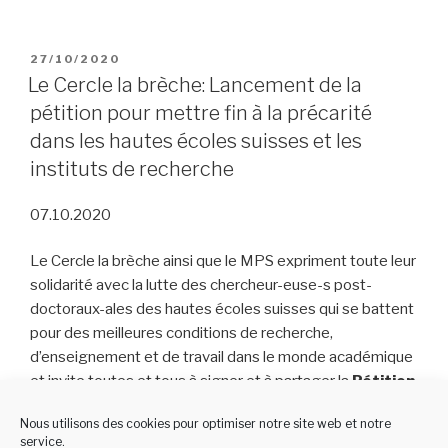
PUBLIÉ
27/10/2020
LE
Le Cercle la brèche: Lancement de la
pétition pour mettre fin à la précarité
dans les hautes écoles suisses et les
instituts de recherche
07.10.2020
Le Cercle la brèche ainsi que le MPS expriment toute leur
solidarité avec la lutte des chercheur-euse-s post-
doctoraux-ales des hautes écoles suisses qui se battent
pour des meilleures conditions de recherche,
d’enseignement et de travail dans le monde académique
et invite toutes et tous à signer et à partager la
Pétition
nationale pour mettre fin à la précarité dans les
Nous utilisons des cookies pour optimiser notre site web et notre
hautes écoles suisses
adressée à l’Assemblée
service.